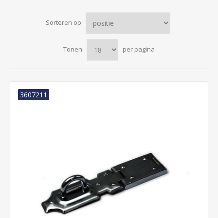
Sorteren op
Tonen
per pagina
3607211