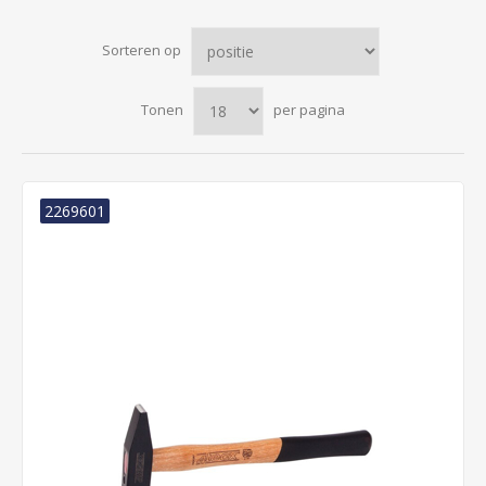
Sorteren op
Tonen
per pagina
2269601