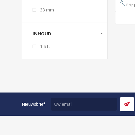
Prijs 
33 mm
INHOUD
1 ST.
Nieuwsbrief