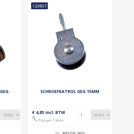
120807
GEG.
SCHROEFKATROL GEG 15MM
€ 4,85 incl. BTW
Prijs per 1 stuks
BESTEL NU!