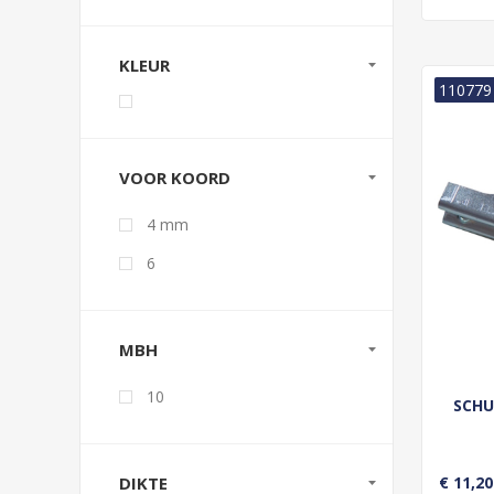
KLEUR
110779
VOOR KOORD
4 mm
6
MBH
10
SCHU
€ 11,20
DIKTE