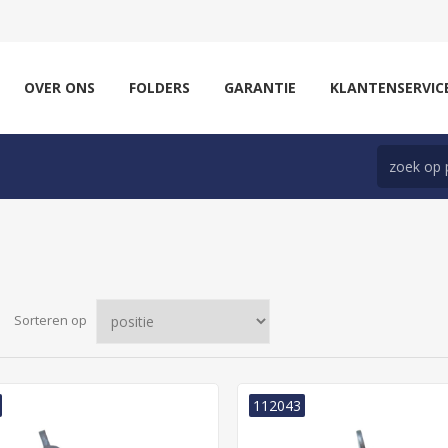
OVER ONS
FOLDERS
GARANTIE
KLANTENSERVIC
Sorteren op
112043