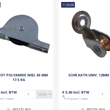
112038
OT POLYAMIDE WIEL 65 MM
SCHR.KATR.UNIV. 12MM 
17.5 KG
 incl. BTW
€ 5,40 incl. BTW
per 1 stuks
Prijs per 1 stuks
BESTEL NU!
BESTEL NU!