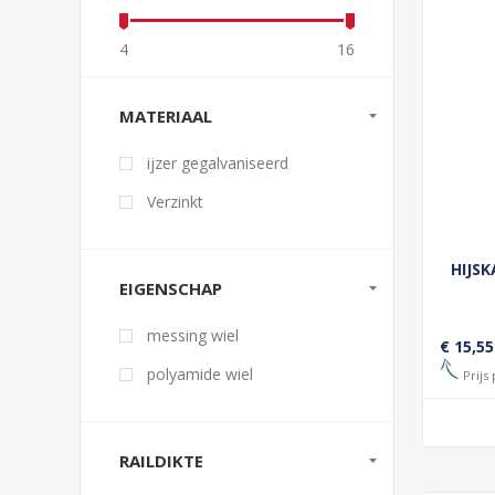
4
16
MATERIAAL
ijzer gegalvaniseerd
Verzinkt
HIJS
EIGENSCHAP
messing wiel
€ 15,55
polyamide wiel
Prijs 
RAILDIKTE