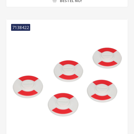
BESTEL NU!
7138422