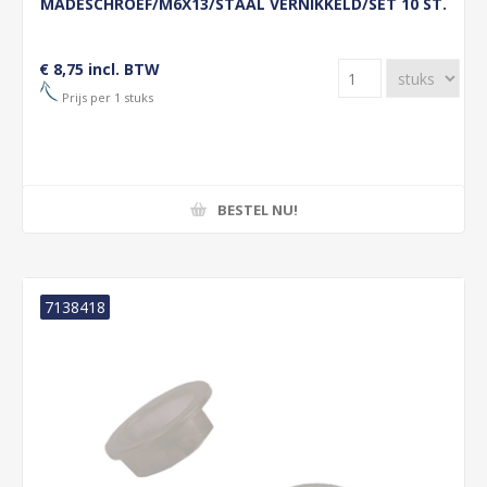
MADESCHROEF/M6X13/STAAL VERNIKKELD/SET 10 ST.
€ 8,75 incl. BTW
Prijs per 1 stuks
BESTEL NU!
7138418