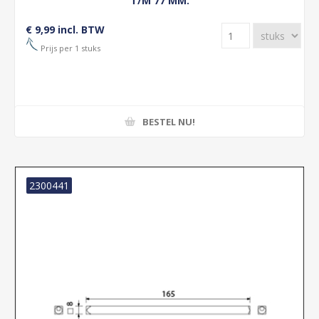
T/M 77 MM.
€ 9,99 incl. BTW
Prijs per 1 stuks
BESTEL NU!
2300441