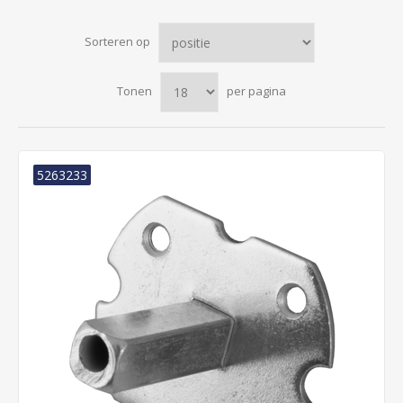
Sorteren op
Tonen
per pagina
5263233