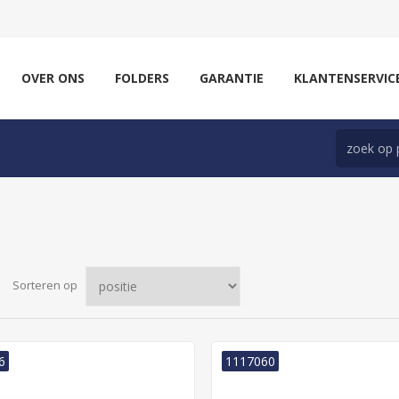
OVER ONS
FOLDERS
GARANTIE
KLANTENSERVIC
Sorteren op
6
1117060