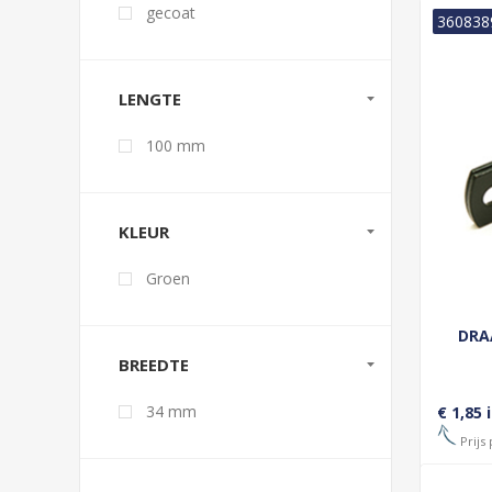
gecoat
360838
LENGTE
100 mm
KLEUR
Groen
DRA
BREEDTE
34 mm
€ 1,85 
Prijs 