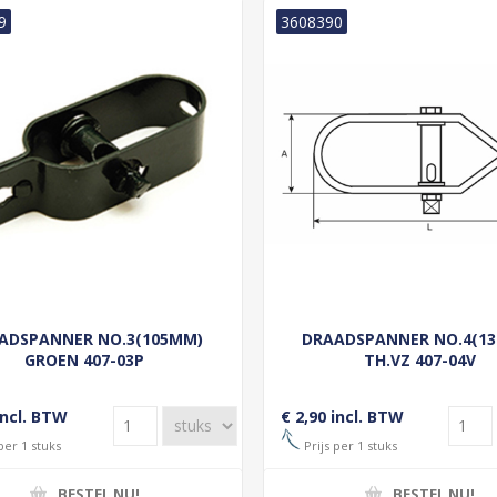
9
3608390
ADSPANNER NO.3(105MM)
DRAADSPANNER NO.4(1
GROEN 407-03P
TH.VZ 407-04V
incl. BTW
€ 2,90 incl. BTW
per 1 stuks
Prijs per 1 stuks
BESTEL NU!
BESTEL NU!