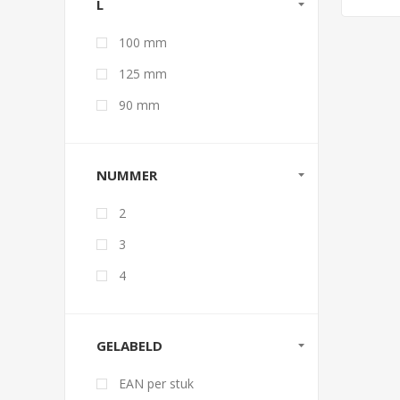
L
100 mm
125 mm
90 mm
NUMMER
2
3
4
GELABELD
EAN per stuk