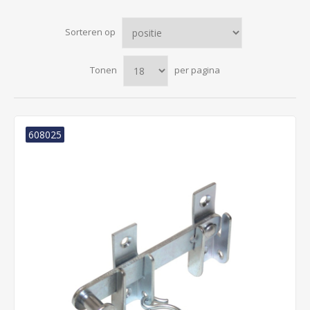
Sorteren op
Tonen
per pagina
608025