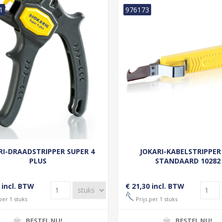
1
976173
RI-DRAADSTRIPPER SUPER 4
JOKARI-KABELSTRIPPER
PLUS
STANDAARD 10282
 incl. BTW
€ 21,30 incl. BTW
per 1 stuks
Prijs per 1 stuks
BESTEL NU!
BESTEL NU!