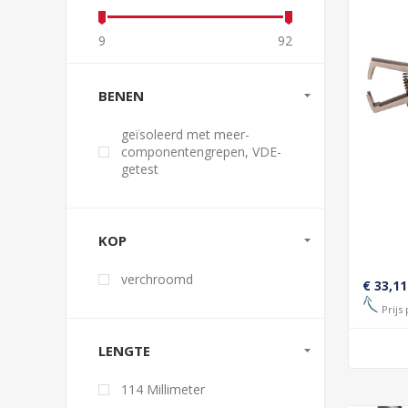
9
92
BENEN
geïsoleerd met meer-
componentengrepen, VDE-
getest
KOP
verchroomd
€ 33,11
Prijs 
LENGTE
114 Millimeter