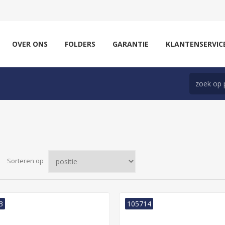
OVER ONS
FOLDERS
GARANTIE
KLANTENSERVIC
Sorteren op
3
105714