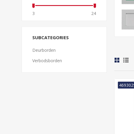
3
24
SUBCATEGORIES
Deurborden
Verbodsborden
469302