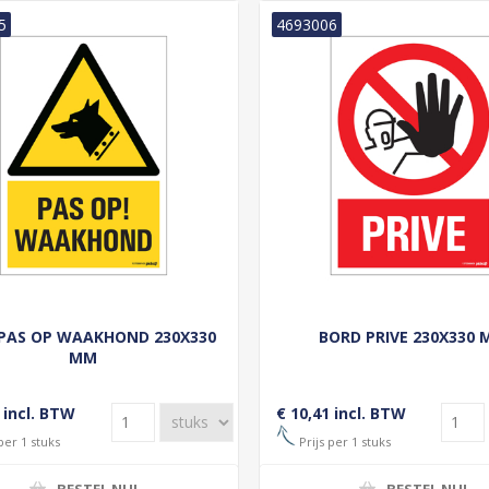
5
4693006
PAS OP WAAKHOND 230X330
BORD PRIVE 230X330
MM
 incl. BTW
€ 10,41 incl. BTW
per 1 stuks
Prijs per 1 stuks
BESTEL NU!
BESTEL NU!