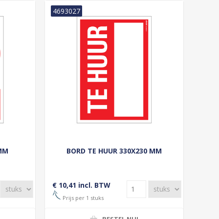
4693027
 MM
BORD TE HUUR 330X230 MM
€ 10,41 incl. BTW
Prijs per 1 stuks
BESTEL NU!