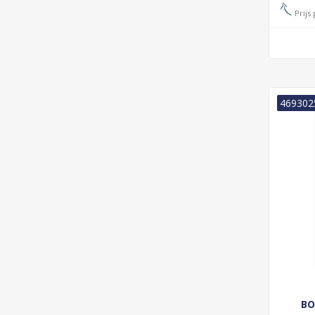
Prijs 
469302
BO