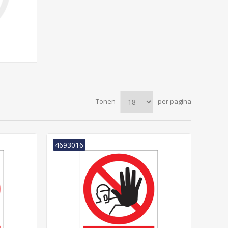
Tonen
per pagina
4693016