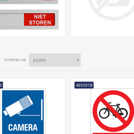
Sorteren op
9
4693018