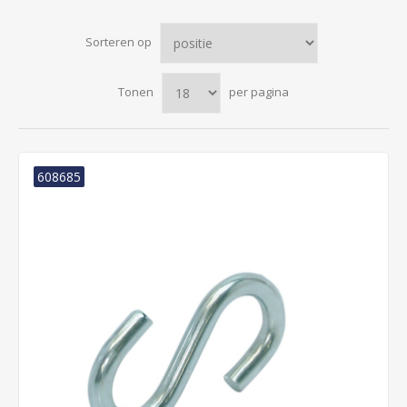
Sorteren op
Tonen
per pagina
608685