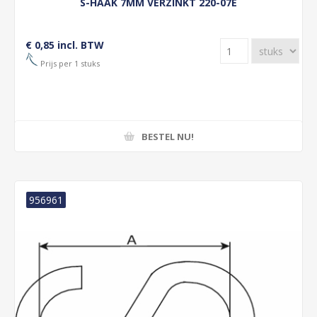
S-HAAK 7MM VERZINKT 220-07E
€ 0,85 incl. BTW
Prijs per 1 stuks
BESTEL NU!
956961