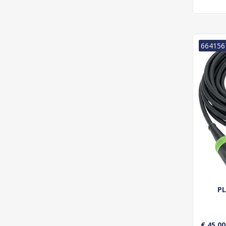
664156
PL
€ 45,00