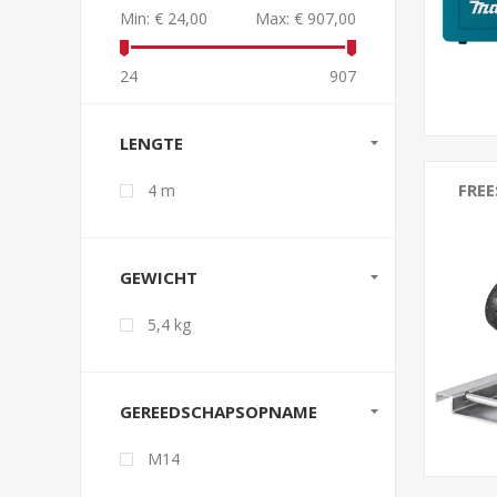
Min:
€ 24,00
Max:
€ 907,00
24
907
LENGTE
FRE
4 m
GEWICHT
5,4 kg
GEREEDSCHAPSOPNAME
M14