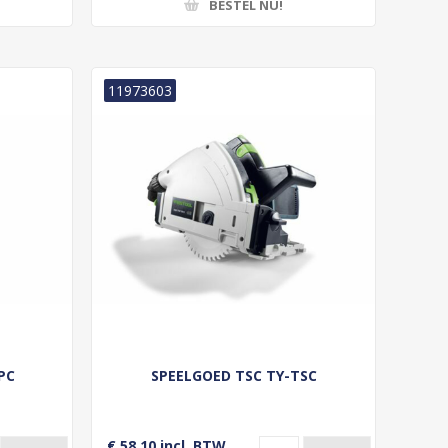
BESTEL NU!
11973603
PC
SPEELGOED TSC TY-TSC
€ 58,10 incl. BTW