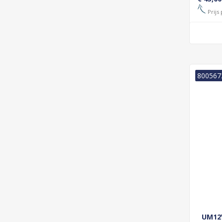
Prijs 
800567
UM12V