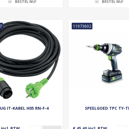
BESTEL NU!
BESTEL NU!
7
11973602
UG IT-KABEL H05 RN-F-4
SPEELGOED TPC TY-T
 incl. BTW
€ 45,40 incl. BTW