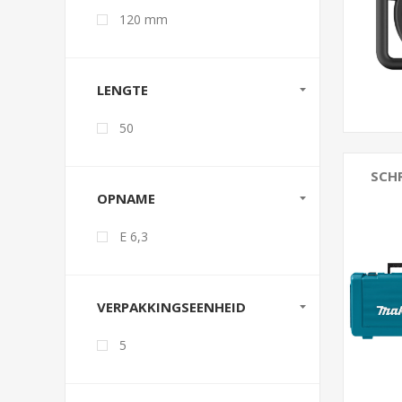
120 mm
LENGTE
50
SCH
OPNAME
E 6,3
VERPAKKINGSEENHEID
5