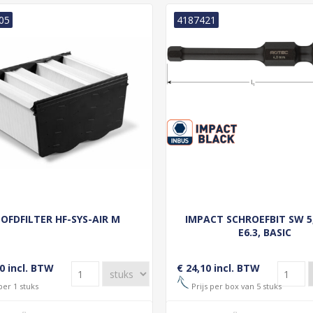
05
4187421
OFDFILTER HF-SYS-AIR M
IMPACT SCHROEFBIT SW 5,
E6.3, BASIC
0 incl. BTW
€ 24,10 incl. BTW
per 1 stuks
Prijs per box van 5 stuks