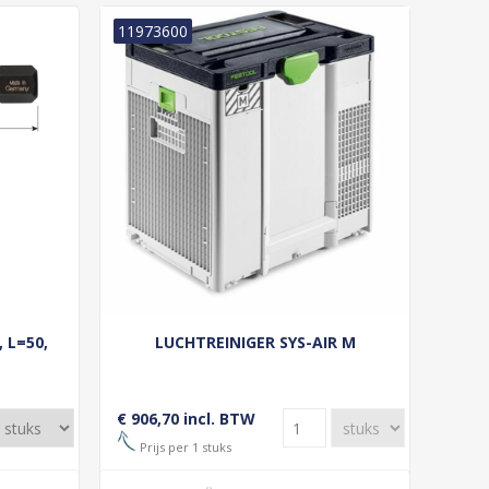
11973600
 L=50,
LUCHTREINIGER SYS-AIR M
€ 906,70 incl. BTW
Prijs per 1 stuks