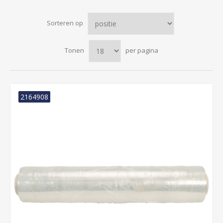
Sorteren op
Tonen
per pagina
2164908