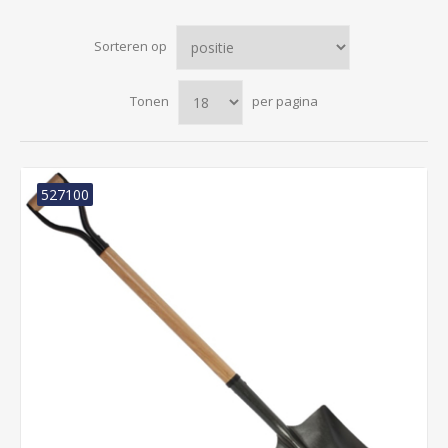
Sorteren op
Tonen
per pagina
527100