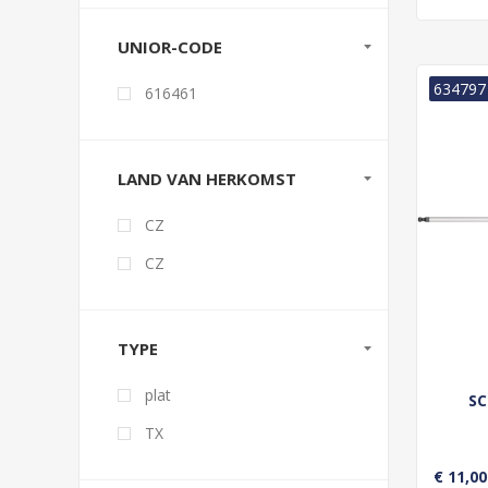
UNIOR-CODE
634797
616461
LAND VAN HERKOMST
CZ
CZ
TYPE
plat
SC
TX
€ 11,00