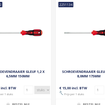
2
2251134
OEVENDRAAIER GLEUF 1,2 X
SCHROEVENDRAAIER GLEUF
6,5MM 150MM
8,0MM 175MM
 incl. BTW
€ 15,00 incl. BTW
per 1 stuks
Prijs per 1 stuks
BESTEL NU!
BESTEL NU!