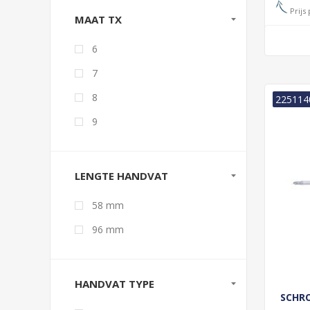
Prijs 
MAAT TX
6
7
8
225114
9
LENGTE HANDVAT
58 mm
96 mm
HANDVAT TYPE
SCHRO