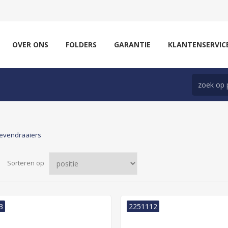
OVER ONS
FOLDERS
GARANTIE
KLANTENSERVIC
evendraaiers
Sorteren op
3
2251112