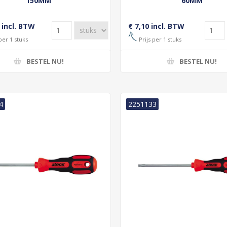
150MM
60MM
 incl. BTW
€ 7,10 incl. BTW
per 1 stuks
Prijs per 1 stuks
BESTEL NU!
BESTEL NU!
4
2251133