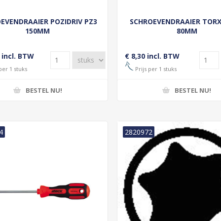
EVENDRAAIER POZIDRIV PZ3
SCHROEVENDRAAIER TORX
150MM
80MM
 incl. BTW
€ 8,30 incl. BTW
per 1 stuks
Prijs per 1 stuks
BESTEL NU!
BESTEL NU!
4
2820972