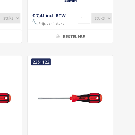
80MM
€ 7,41 incl. BTW
Prijs per 1 stuks
BESTEL NU!
2251122